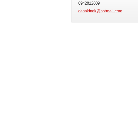
6942812809
danakina
k@hotmai
l.com