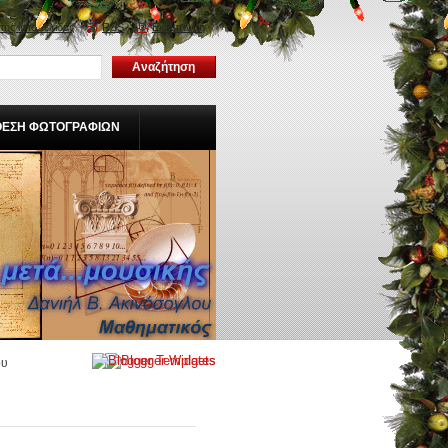
της ιστοσελίδας
RSS
Εκτύπωση
ΘΕΣΗ ΦΩΤΟΓΡΑΦΙΩΝ
ου